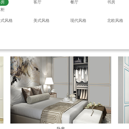
卧房
客厅
餐厅
书房
衣柜
欧式风格
美式风格
现代风格
北欧风格
卧房