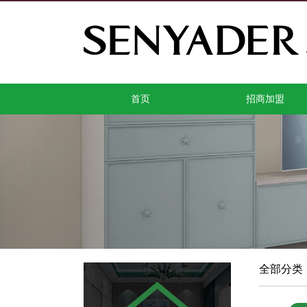
首页
招商加盟
全部分类