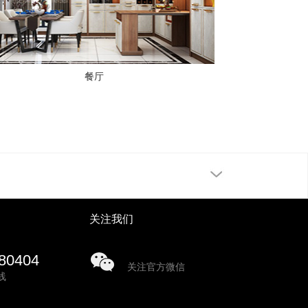
餐厅
关注我们
80404
关注官方微信
线