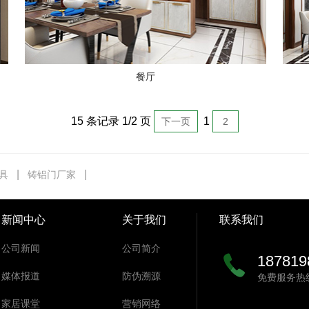
餐厅
15 条记录 1/2 页
1
下一页
2
|
|
具
铸铝门厂家
新闻中心
关于我们
联系我们
公司新闻
公司简介
187819
媒体报道
防伪溯源
免费服务热
家居课堂
营销网络