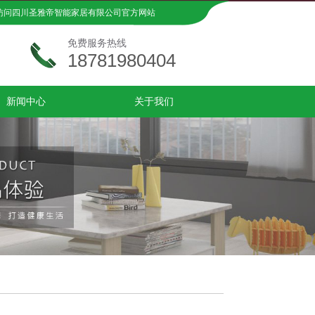
访问四川圣雅帝智能家居有限公司官方网站
免费服务热线
18781980404
新闻中心
关于我们