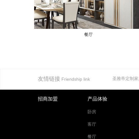
餐厅
友情链接
圣雅帝定制家
Friendship link
招商加盟
产品体验
卧房
客厅
餐厅